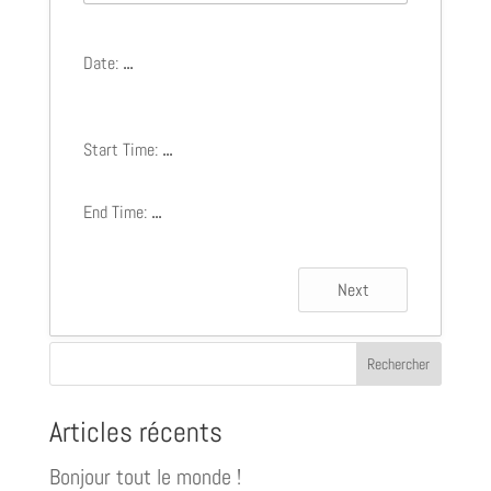
Date:
...
Start Time:
...
End Time:
...
Next
Rechercher
Articles récents
Bonjour tout le monde !